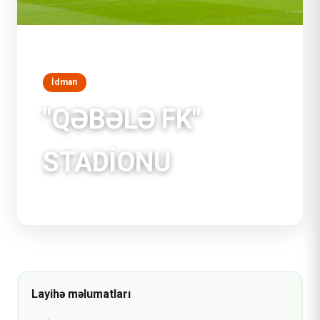
İdman
"QƏBƏLƏ FK"
STADİONU
Qəbələ, Azərbaycan
Layihə məlumatları