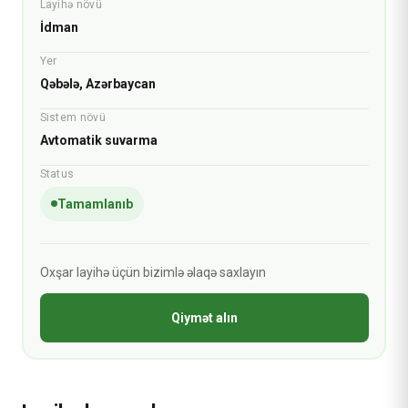
Layihə növü
İdman
Yer
Qəbələ, Azərbaycan
Sistem növü
Avtomatik suvarma
Status
Tamamlanıb
Oxşar layihə üçün bizimlə əlaqə saxlayın
Qiymət alın