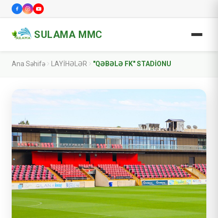
SULAMA MMC
Ana Səhifə
LAYİHƏLƏR
"QƏBƏLƏ FK" STADİONU