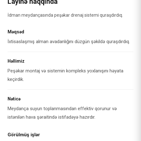
Layihə haqqında
İdman meydançasında peşəkar drenaj sistemi quraşdırdıq.
Məqsəd
İxtisaslaşmış alman avadanlığını düzgün şəkildə quraşdırdıq.
Həllimiz
Peşəkar montaj və sistemin kompleks yoxlanışını həyata
keçirdik.
Nəticə
Meydança suyun toplanmasından effektiv qorunur və
istənilən hava şəraitində istifadəyə hazırdır.
Görülmüş işlər