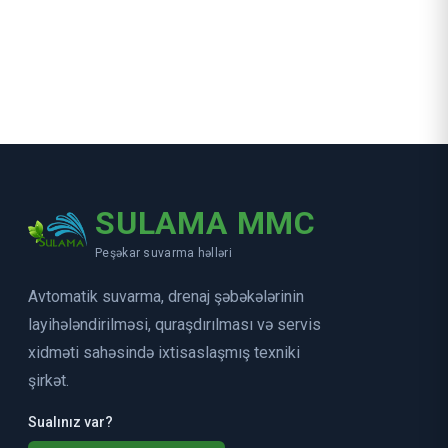
SULAMA MMC
Peşəkar suvarma həlləri
Avtomatik suvarma, drenaj şəbəkələrinin
layihələndirilməsi, quraşdırılması və servis
xidməti sahəsində ixtisaslaşmış texniki
şirkət.
Sualınız var?