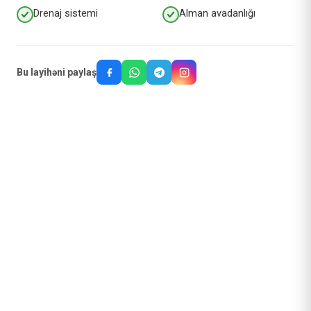
Drenaj sistemi
Alman avadanlığı
Bu layihəni paylaş
Oxşar layihələr