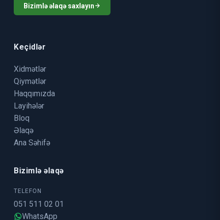
Bizimlə əlaqə saxlayın
Keçidlər
Xidmətlər
Qiymətlər
Haqqımızda
Layihələr
Bloq
Əlaqə
Ana Səhifə
Bizimlə əlaqə
TELEFON
051 511 02 01
WhatsApp