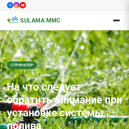
SULAMA MMC
СПРИНКЛЕР
На что следует
обратить внимание при
установке системы
полива