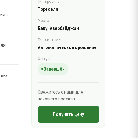
Тип проекта
Торговля
ения
Место
Баку, Азербайджан
Тип системы
для
Автоматическое орошение
Статус
Завершён
тью
Свяжитесь с нами для
похожего проекта
Получить цену