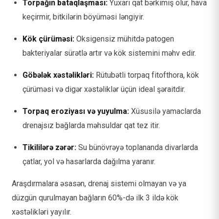
Torpağın bataqlaşması:
Yuxarı qat bərkimiş olur, hava
keçirmir, bitkilərin böyüməsi ləngiyir.
Kök çürüməsi:
Oksigensiz mühitdə patogen
bakteriyalar sürətlə artır və kök sistemini məhv edir.
Göbələk xəstəlikləri:
Rütubətli torpaq fitofthora, kök
çürüməsi və digər xəstəliklər üçün ideal şəraitdir.
Torpaq eroziyası və yuyulma:
Xüsusilə yamaclarda
drenajsız bağlarda məhsuldar qat tez itir.
Tikililərə zərər:
Su bünövrəyə toplananda divarlarda
çatlar, yol və hasarlarda dağılma yaranır.
Araşdırmalara əsasən, drenaj sistemi olmayan və ya
düzgün qurulmayan bağların 60%-də ilk 3 ildə kök
xəstəlikləri yayılır.