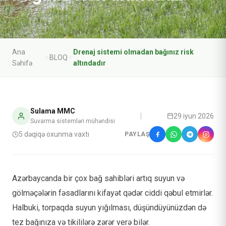
Ana
Drenaj sistemi olmadan bağınız risk
BLOQ
Səhifə
altındadır
Sulama MMC
|
29 iyun 2026
Suvarma sistemləri mühəndisi
5
dəqiqə oxunma vaxtı
PAYLAŞ
Azərbaycanda bir çox bağ sahibləri artıq suyun və
gölməçələrin fəsadlarını kifayət qədər ciddi qəbul etmirlər.
Halbuki, torpaqda suyun yığılması, düşündüyünüzdən də
tez bağınıza və tikililərə zərər verə bilər.