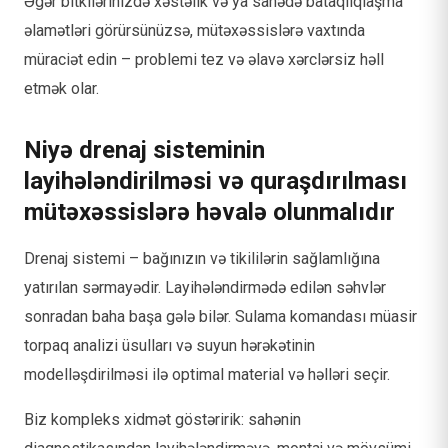
Əgər bitkilərinizdə xəstəlik və ya sahədə bataqlıqlaşma
əlamətləri görürsünüzsə, mütəxəssislərə vaxtında
müraciət edin – problemi tez və əlavə xərclərsiz həll
etmək olar.
Niyə drenaj sisteminin
layihələndirilməsi və quraşdırılması
mütəxəssislərə həvalə olunmalıdır
Drenaj sistemi – bağınızın və tikililərin sağlamlığına
yatırılan sərmayədir. Layihələndirmədə edilən səhvlər
sonradan baha başa gələ bilər. Sulama komandası müasir
torpaq analizi üsulları və suyun hərəkətinin
modelləşdirilməsi ilə optimal material və həlləri seçir.
Biz kompleks xidmət göstəririk: sahənin