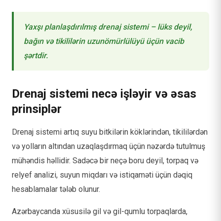
Yaxşı planlaşdırılmış drenaj sistemi – lüks deyil,
bağın və tikililərin uzunömürlülüyü üçün vacib
şərtdir.
Drenaj sistemi necə işləyir və əsas
prinsiplər
Drenaj sistemi artıq suyu bitkilərin köklərindən, tikililərdən
və yolların altından uzaqlaşdırmaq üçün nəzərdə tutulmuş
mühəndis həllidir. Sadəcə bir neçə boru deyil, torpaq və
relyef analizi, suyun miqdarı və istiqaməti üçün dəqiq
hesablamalar tələb olunur.
Azərbaycanda xüsusilə gil və gil-qumlu torpaqlarda,