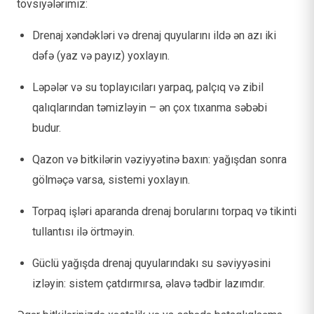
tövsiyələrimiz:
Drenaj xəndəkləri və drenaj quyularını ildə ən azı iki
dəfə (yaz və payız) yoxlayın.
Ləpələr və su toplayıcıları yarpaq, palçıq və zibil
qalıqlarından təmizləyin – ən çox tıxanma səbəbi
budur.
Qazon və bitkilərin vəziyyətinə baxın: yağışdan sonra
gölməçə varsa, sistemi yoxlayın.
Torpaq işləri aparanda drenaj borularını torpaq və tikinti
tullantısı ilə örtməyin.
Güclü yağışda drenaj quyularındakı su səviyyəsini
izləyin: sistem çatdırmırsa, əlavə tədbir lazımdır.