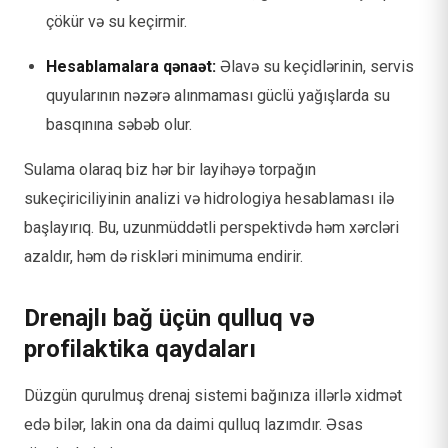
çökür və su keçirmir.
Hesablamalara qənaət:
Əlavə su keçidlərinin, servis
quyularının nəzərə alınmaması güclü yağışlarda su
basqınına səbəb olur.
Sulama olaraq biz hər bir layihəyə torpağın
sukeçiriciliyinin analizi və hidrologiya hesablaması ilə
başlayırıq. Bu, uzunmüddətli perspektivdə həm xərcləri
azaldır, həm də riskləri minimuma endirir.
Drenajlı bağ üçün qulluq və
profilaktika qaydaları
Düzgün qurulmuş drenaj sistemi bağınıza illərlə xidmət
edə bilər, lakin ona da daimi qulluq lazımdır. Əsas