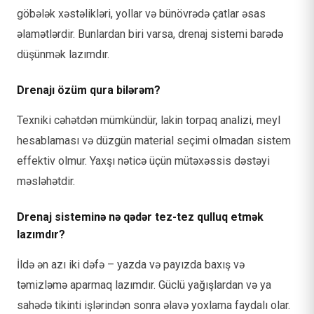
göbələk xəstəlikləri, yollar və bünövrədə çatlar əsas
əlamətlərdir. Bunlardan biri varsa, drenaj sistemi barədə
düşünmək lazımdır.
Drenajı özüm qura bilərəm?
Texniki cəhətdən mümkündür, lakin torpaq analizi, meyl
hesablaması və düzgün material seçimi olmadan sistem
effektiv olmur. Yaxşı nəticə üçün mütəxəssis dəstəyi
məsləhətdir.
Drenaj sisteminə nə qədər tez-tez qulluq etmək
lazımdır?
İldə ən azı iki dəfə – yazda və payızda baxış və
təmizləmə aparmaq lazımdır. Güclü yağışlardan və ya
sahədə tikinti işlərindən sonra əlavə yoxlama faydalı olar.