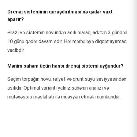
Drenaj sisteminin quraşdırılması nə qədər vaxt
aparır?
Ərazi və sistemin növündən asılı olaraq, adətən 3 gündən
10 günə qədər davam edir. Hər mərhələyə diqqət ayırmaq
vacibdir.
Mənim sahəm üçün hansı drenaj sistemi uyğundur?
Seçim torpağın növü, relyef və qrunt suyu səviyyəsindən
asılıdır. Optimal variantı yalnız sahənin analizi və
mütəxəssis məsləhəti ilə müəyyən etmək mümkündür.