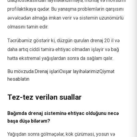
diaqnostikasından layihələndirməyə, montaj və mövsümi
profilaktikaya qədər. Bu yanaşma problemlərin qarşısını
əvvəlcədən almağa imkan verir və sistemin uzunömürlü
olmasını təmin edir.
Təcrübəmiz göstərir ki, düzgün qurulan drenaj 20 il və
daha artıq ciddi təmirə ehtiyac olmadan işləyir və bağ
hətta ekstremal yağışlardan sonra da sağlam qalır.
Bu mövzuda:
Drenaj işləri
Oxşar layihələrimiz
Qiymət
hesablatın
Tez-tez verilən suallar
Bağımda drenaj sisteminə ehtiyac olduğunu necə
başa düşə bilərəm?
Yağışdan sonra gölməçələr, kök çürüməsi, yosun və