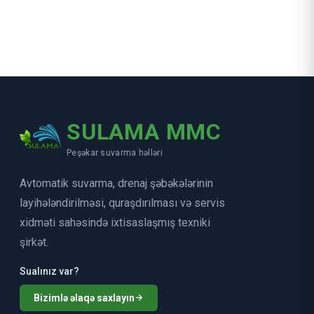
SULAMA MMC
Peşəkar suvarma həlləri
Avtomatik suvarma, drenaj şəbəkələrinin
layihələndirilməsi, quraşdırılması və servis
xidməti sahəsində ixtisaslaşmış texniki
şirkət.
Sualınız var?
Bizimlə əlaqə saxlayın