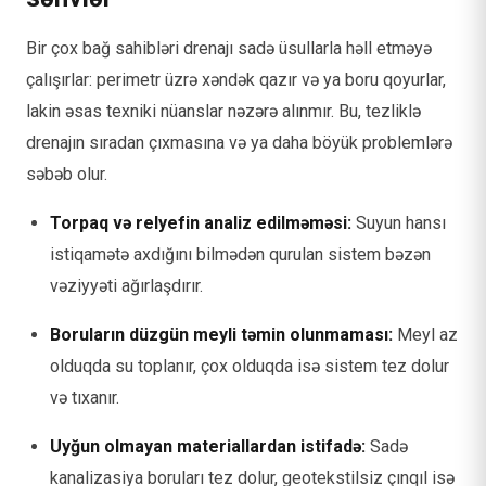
Bir çox bağ sahibləri drenajı sadə üsullarla həll etməyə
çalışırlar: perimetr üzrə xəndək qazır və ya boru qoyurlar,
lakin əsas texniki nüanslar nəzərə alınmır. Bu, tezliklə
drenajın sıradan çıxmasına və ya daha böyük problemlərə
səbəb olur.
Torpaq və relyefin analiz edilməməsi:
Suyun hansı
istiqamətə axdığını bilmədən qurulan sistem bəzən
vəziyyəti ağırlaşdırır.
Boruların düzgün meyli təmin olunmaması:
Meyl az
olduqda su toplanır, çox olduqda isə sistem tez dolur
və tıxanır.
Uyğun olmayan materiallardan istifadə:
Sadə
kanalizasiya boruları tez dolur, geotekstilsiz çınqıl isə