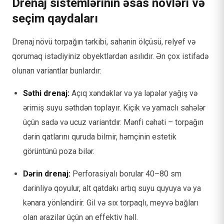
Drenaj sistemlərinin əsas növləri və
seçim qaydaları
Drenaj növü torpağın tərkibi, sahənin ölçüsü, relyef və
qorumaq istədiyiniz obyektlərdən asılıdır. Ən çox istifadə
olunan variantlar bunlardır:
Səthi drenaj:
Açıq xəndəklər və ya ləpələr yağış və
ərimiş suyu səthdən toplayır. Kiçik və yamaclı sahələr
üçün sadə və ucuz variantdır. Mənfi cəhəti – torpağın
dərin qatlarını quruda bilmir, həmçinin estetik
görüntünü poza bilər.
Dərin drenaj:
Perforasiyalı borular 40–80 sm
dərinliyə qoyulur, alt qatdakı artıq suyu quyuya və ya
kənara yönləndirir. Gil və sıx torpaqlı, meyvə bağları
olan ərazilər üçün ən effektiv həll.