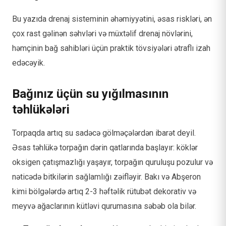
Bu yazıda drenaj sisteminin əhəmiyyətini, əsas riskləri, ən
çox rast gəlinən səhvləri və müxtəlif drenaj növlərini,
həmçinin bağ sahibləri üçün praktik tövsiyələri ətraflı izah
edəcəyik.
Bağınız üçün su yığılmasının
təhlükələri
Torpaqda artıq su sadəcə gölməçələrdən ibarət deyil.
Əsas təhlükə torpağın dərin qatlarında başlayır: köklər
oksigen çatışmazlığı yaşayır, torpağın quruluşu pozulur və
nəticədə bitkilərin sağlamlığı zəifləyir. Bakı və Abşeron
kimi bölgələrdə artıq 2-3 həftəlik rütubət dekorativ və
meyvə ağaclarının kütləvi qurumasına səbəb ola bilər.