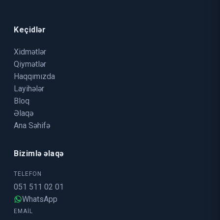
Keçidlər
Xidmətlər
Qiymətlər
Haqqımızda
Layihələr
Bloq
Əlaqə
Ana Səhifə
Bizimlə əlaqə
TELEFON
051 511 02 01
WhatsApp
EMAIL