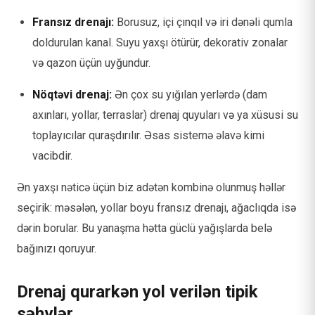
Fransız drenajı:
Borusuz, içi çınqıl və iri dənəli qumla
doldurulan kanal. Suyu yaxşı ötürür, dekorativ zonalar
və qazon üçün uyğundur.
Nöqtəvi drenaj:
Ən çox su yığılan yerlərdə (dam
axınları, yollar, terraslar) drenaj quyuları və ya xüsusi su
toplayıcılar quraşdırılır. Əsas sistemə əlavə kimi
vacibdir.
Ən yaxşı nəticə üçün biz adətən kombinə olunmuş həllər
seçirik: məsələn, yollar boyu fransız drenajı, ağaclıqda isə
dərin borular. Bu yanaşma hətta güclü yağışlarda belə
bağınızı qoruyur.
Drenaj qurarkən yol verilən tipik
səhvlər