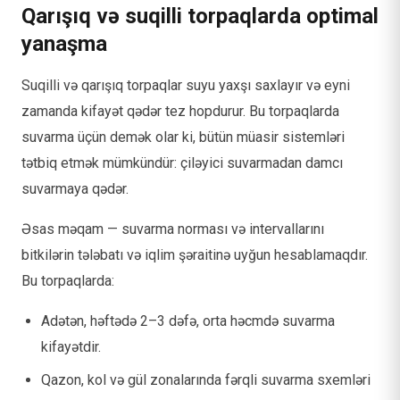
Qarışıq və suqilli torpaqlarda optimal
yanaşma
Suqilli və qarışıq torpaqlar suyu yaxşı saxlayır və eyni
zamanda kifayət qədər tez hopdurur. Bu torpaqlarda
suvarma üçün demək olar ki, bütün müasir sistemləri
tətbiq etmək mümkündür: çiləyici suvarmadan damcı
suvarmaya qədər.
Əsas məqam — suvarma norması və intervallarını
bitkilərin tələbatı və iqlim şəraitinə uyğun hesablamaqdır.
Bu torpaqlarda:
Adətən, həftədə 2–3 dəfə, orta həcmdə suvarma
kifayətdir.
Qazon, kol və gül zonalarında fərqli suvarma sxemləri