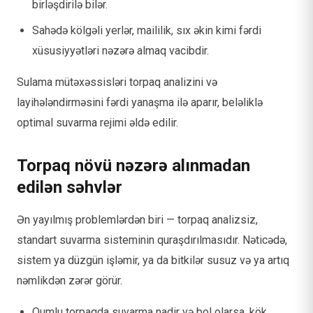
birləşdirilə bilər.
Sahədə kölgəli yerlər, maililik, sıx əkin kimi fərdi
xüsusiyyətləri nəzərə almaq vacibdir.
Sulama mütəxəssisləri torpaq analizini və
layihələndirməsini fərdi yanaşma ilə aparır, beləliklə
optimal suvarma rejimi əldə edilir.
Torpaq növü nəzərə alınmadan
edilən səhvlər
Ən yayılmış problemlərdən biri — torpaq analizsiz,
standart suvarma sisteminin quraşdırılmasıdır. Nəticədə,
sistem ya düzgün işləmir, ya da bitkilər susuz və ya artıq
nəmlikdən zərər görür.
Qumlu torpaqda suvarma nadir və bol olarsa, kök