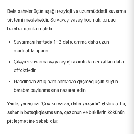
Belə sahələr üçün aşağı təzyiqli və uzunmüddətli suvarma
sistemi məsləhətdir. Su yavaş-yavaş hopmalı, torpaq
bərabər nəmlənməlidir:
Suvarmanı həftədə 1–2 dəfə, amma daha uzun
müddətdə aparın.
Çiləyici suvarma və ya aşağı axımlı damcı xətləri daha
effektivdir.
Həddindən artıq nəmlənmədən qaçmaq üçün suyun
bərabər paylanmasına nəzarət edin.
Yanlış yanaşma: "Çox su varsa, daha yaxşıdır". Əslində, bu,
sahənin bataqlıqlaşmasına, qazonun və bitkilərin kökünün
pisləşməsinə səbəb olur.