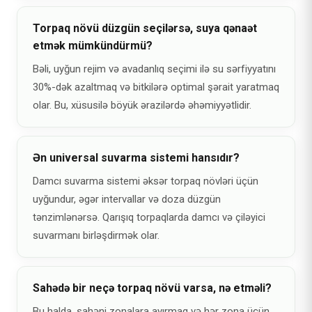
Torpaq növü düzgün seçilərsə, suya qənaət
etmək mümkündürmü?
Bəli, uyğun rejim və avadanlıq seçimi ilə su sərfiyyatını
30%-dək azaltmaq və bitkilərə optimal şərait yaratmaq
olar. Bu, xüsusilə böyük ərazilərdə əhəmiyyətlidir.
Ən universal suvarma sistemi hansıdır?
Damcı suvarma sistemi əksər torpaq növləri üçün
uyğundur, əgər intervallar və doza düzgün
tənzimlənərsə. Qarışıq torpaqlarda damcı və çiləyici
suvarmanı birləşdirmək olar.
Sahədə bir neçə torpaq növü varsa, nə etməli?
Bu halda, sahəni zonalara ayırmaq və hər zona üçün