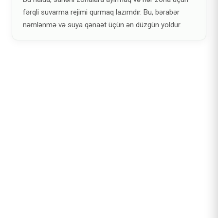
fərqli suvarma rejimi qurmaq lazımdır. Bu, bərabər
nəmlənmə və suya qənaət üçün ən düzgün yoldur.
Oxşar yazılar