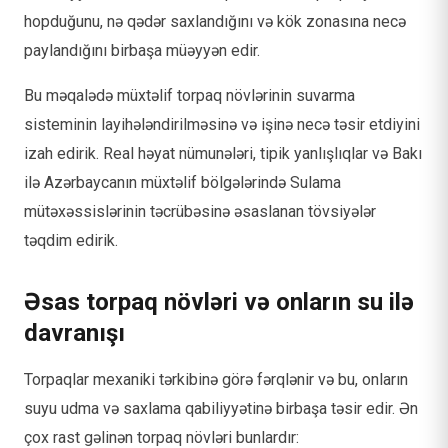
hopduğunu, nə qədər saxlandığını və kök zonasına necə
paylandığını birbaşa müəyyən edir.
Bu məqalədə müxtəlif torpaq növlərinin suvarma
sisteminin layihələndirilməsinə və işinə necə təsir etdiyini
izah edirik. Real həyat nümunələri, tipik yanlışlıqlar və Bakı
ilə Azərbaycanın müxtəlif bölgələrində Sulama
mütəxəssislərinin təcrübəsinə əsaslanan tövsiyələr
təqdim edirik.
Əsas torpaq növləri və onların su ilə
davranışı
Torpaqlar mexaniki tərkibinə görə fərqlənir və bu, onların
suyu udma və saxlama qabiliyyətinə birbaşa təsir edir. Ən
çox rast gəlinən torpaq növləri bunlardır: