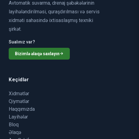
Avtomatik suvarma, drenaj şəbəkələrinin
layihələndirilməsi, quraşdırılması və servis
xidməti sahəsində ixtisaslaşmış texniki
şirkət.
Sualınız var?
Bizimlə əlaqə saxlayın
Keçidlər
Xidmətlər
Qiymətlər
Haqqımızda
Layihələr
Bloq
Əlaqə