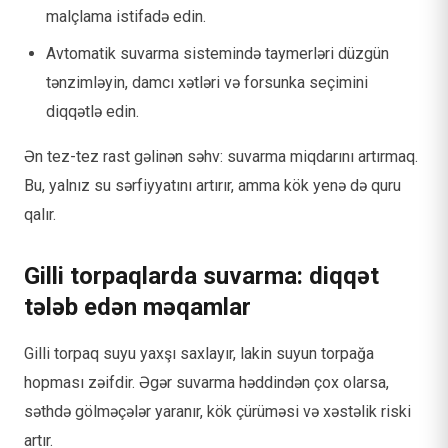
malçlama istifadə edin.
Avtomatik suvarma sistemində taymerləri düzgün
tənzimləyin, damcı xətləri və forsunka seçimini
diqqətlə edin.
Ən tez-tez rast gəlinən səhv: suvarma miqdarını artırmaq.
Bu, yalnız su sərfiyyatını artırır, amma kök yenə də quru
qalır.
Gilli torpaqlarda suvarma: diqqət
tələb edən məqamlar
Gilli torpaq suyu yaxşı saxlayır, lakin suyun torpağa
hopması zəifdir. Əgər suvarma həddindən çox olarsa,
səthdə gölməçələr yaranır, kök çürüməsi və xəstəlik riski
artır.