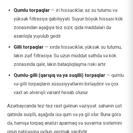
Qumlu torpaqlar
— iri hissəciklər, az su tutumu və
yüksək filtrasiya qabiliyyəti. Suyun böyük hissəsi kök
zonasından aşağıya tez sızır, qida maddələri də
asanlıqla yuyulub gedir.
Gilli torpaqlar
— xırda hissəciklər, yüksək su tutumu,
lakin zəif filtrasiya. Su uzun müddət səthdə və kök
zonasında qalır, lakin bataqlıqlaşma riski artır.
Qumlu-gilli (qarışıq və ya suqilli) torpaqlar
— qumlu
və gilli torpaqların xüsusiyyətlərini birləşdirir və çox
vaxt ən əlverişli variant hesab olunur.
Azərbaycanda tez-tez rast gəlinən vəziyyət: sahənin üst
qatında suqilli, aşağıda isə qum və ya gil olur. Buna görə
də, həmişə torpaq analizi aparmaq və suvarma sistemini
onun nəticəsinə uyğun seçmək vacibdir.