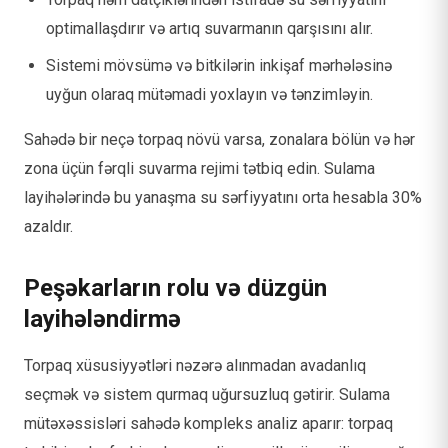
optimallaşdırır və artıq suvarmanın qarşısını alır.
Sistemi mövsümə və bitkilərin inkişaf mərhələsinə
uyğun olaraq mütəmadi yoxlayın və tənzimləyin.
Sahədə bir neçə torpaq növü varsa, zonalara bölün və hər
zona üçün fərqli suvarma rejimi tətbiq edin. Sulama
layihələrində bu yanaşma su sərfiyyatını orta hesabla 30%
azaldır.
Peşəkarların rolu və düzgün
layihələndirmə
Torpaq xüsusiyyətləri nəzərə alınmadan avadanlıq
seçmək və sistem qurmaq uğursuzluq gətirir. Sulama
mütəxəssisləri sahədə kompleks analiz aparır: torpaq