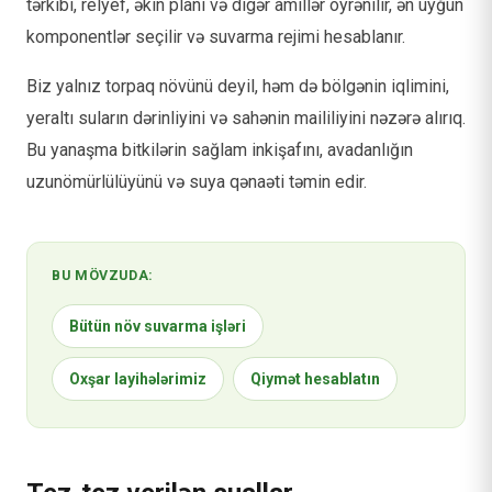
tərkibi, relyef, əkin planı və digər amillər öyrənilir, ən uyğun
komponentlər seçilir və suvarma rejimi hesablanır.
Biz yalnız torpaq növünü deyil, həm də bölgənin iqlimini,
yeraltı suların dərinliyini və sahənin maililiyini nəzərə alırıq.
Bu yanaşma bitkilərin sağlam inkişafını, avadanlığın
uzunömürlülüyünü və suya qənaəti təmin edir.
BU MÖVZUDA:
Bütün növ suvarma işləri
Oxşar layihələrimiz
Qiymət hesablatın