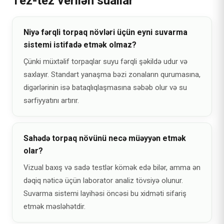
Tez-tez verilən suallar
Niyə fərqli torpaq növləri üçün eyni suvarma
sistemi istifadə etmək olmaz?
Çünki müxtəlif torpaqlar suyu fərqli şəkildə udur və
saxlayır. Standart yanaşma bəzi zonaların qurumasına,
digərlərinin isə bataqlıqlaşmasına səbəb olur və su
sərfiyyatını artırır.
Sahədə torpaq növünü necə müəyyən etmək
olar?
Vizual baxış və sadə testlər kömək edə bilər, amma ən
dəqiq nəticə üçün laborator analiz tövsiyə olunur.
Suvarma sistemi layihəsi öncəsi bu xidməti sifariş
etmək məsləhətdir.