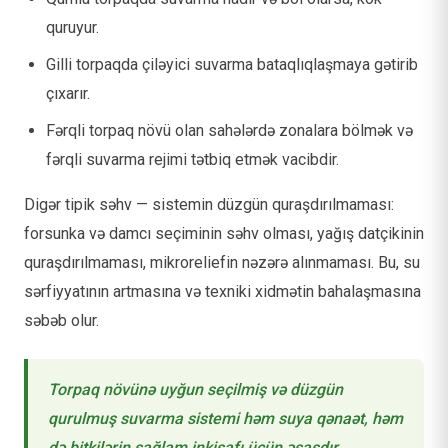
quruyur.
Gilli torpaqda çiləyici suvarma bataqlıqlaşmaya gətirib
çıxarır.
Fərqli torpaq növü olan sahələrdə zonalara bölmək və
fərqli suvarma rejimi tətbiq etmək vacibdir.
Digər tipik səhv — sistemin düzgün quraşdırılmaması:
forsunka və damcı seçiminin səhv olması, yağış datçikinin
quraşdırılmaması, mikroreliefin nəzərə alınmaması. Bu, su
sərfiyyatının artmasına və texniki xidmətin bahalaşmasına
səbəb olur.
Torpaq növünə uyğun seçilmiş və düzgün
qurulmuş suvarma sistemi həm suya qənaət, həm
də bitkilərin sağlam inkişafı üçün əsasdır.