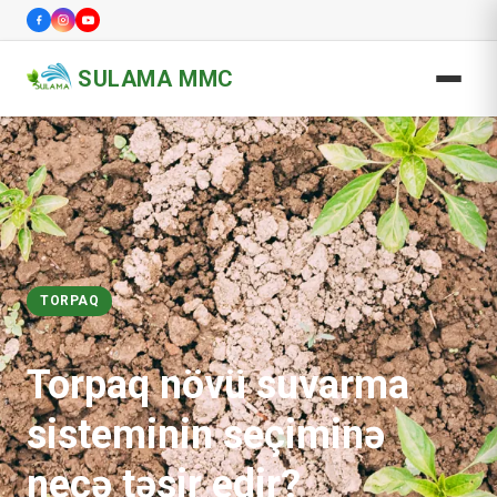
SULAMA MMC
TORPAQ
Torpaq növü suvarma
sisteminin seçiminə
necə təsir edir?