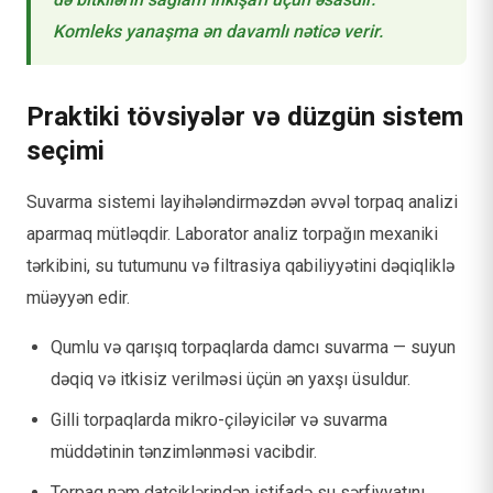
Komleks yanaşma ən davamlı nəticə verir.
Praktiki tövsiyələr və düzgün sistem
seçimi
Suvarma sistemi layihələndirməzdən əvvəl torpaq analizi
aparmaq mütləqdir. Laborator analiz torpağın mexaniki
tərkibini, su tutumunu və filtrasiya qabiliyyətini dəqiqliklə
müəyyən edir.
Qumlu və qarışıq torpaqlarda damcı suvarma — suyun
dəqiq və itkisiz verilməsi üçün ən yaxşı üsuldur.
Gilli torpaqlarda mikro-çiləyicilər və suvarma
müddətinin tənzimlənməsi vacibdir.
Torpaq nəm datçiklərindən istifadə su sərfiyyatını