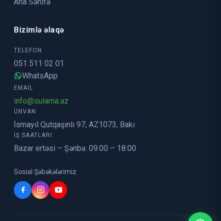
Ana Səhifə
Bizimlə əlaqə
TELEFON
051 511 02 01
WhatsApp
EMAIL
info@sulama.az
ÜNVAN
İsmayıl Qutqaşınlı 97, AZ1073, Bakı
İŞ SAATLARI
Bazar ertəsi – Şənbə: 09:00 – 18:00
Sosial Şəbəkələrimiz