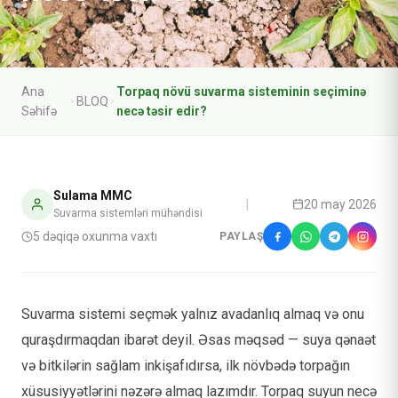
Ana
Torpaq növü suvarma sisteminin seçiminə
BLOQ
Səhifə
necə təsir edir?
Sulama MMC
|
20 may 2026
Suvarma sistemləri mühəndisi
5
dəqiqə oxunma vaxtı
PAYLAŞ
Suvarma sistemi seçmək yalnız avadanlıq almaq və onu
quraşdırmaqdan ibarət deyil. Əsas məqsəd — suya qənaət
və bitkilərin sağlam inkişafıdırsa, ilk növbədə torpağın
xüsusiyyətlərini nəzərə almaq lazımdır. Torpaq suyun necə