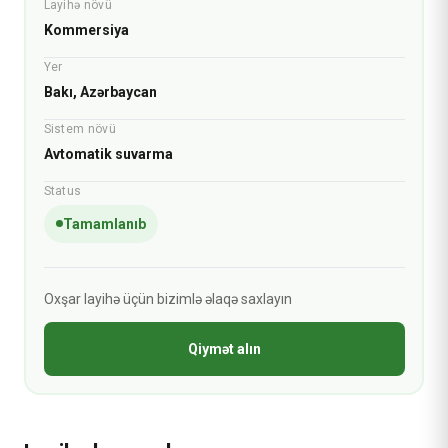
Layihə növü
Kommersiya
Yer
Bakı, Azərbaycan
Sistem növü
Avtomatik suvarma
Status
Tamamlanıb
Oxşar layihə üçün bizimlə əlaqə saxlayın
Qiymət alın