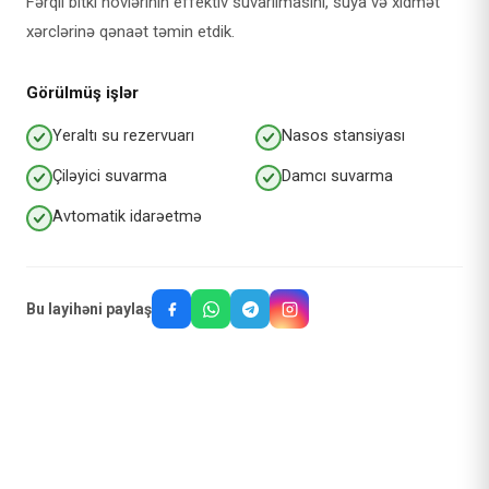
Fərqli bitki növlərinin effektiv suvarılmasını, suya və xidmət
xərclərinə qənaət təmin etdik.
Görülmüş işlər
Yeraltı su rezervuarı
Nasos stansiyası
Çiləyici suvarma
Damcı suvarma
Avtomatik idarəetmə
Bu layihəni paylaş