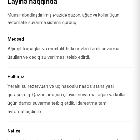
Layihə haqqında
Müasir abadlaşdırılmış ərazidə qazon, ağac və kollar üçün
avtomatik suvarma sistemi qurduq.
Məqsəd
Ağır gil torpaqlar və müxtəlif bitki növləri fərqli suvarma
üsulları və dəqiq su verilməsi tələb edirdi.
Həllimiz
Yeraltı su rezervuarı və üç nasoslu nasos stansiyası
quraşdırdıq. Qazonlar üçün çiləyici suvarma, ağac və kollar
üçün damcı suvarma tətbiq etdik. İdarəetmə tam
avtomatlaşdırılıb.
Nəticə