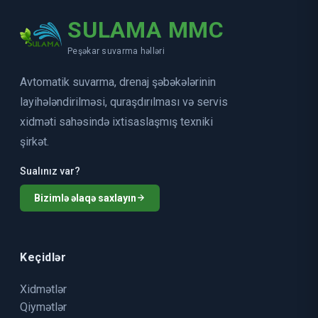
SULAMA MMC
Peşəkar suvarma həlləri
Avtomatik suvarma, drenaj şəbəkələrinin
layihələndirilməsi, quraşdırılması və servis
xidməti sahəsində ixtisaslaşmış texniki
şirkət.
Sualınız var?
Bizimlə əlaqə saxlayın
Keçidlər
Xidmətlər
Qiymətlər