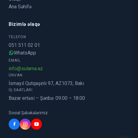
Ana Səhifə
Bizimlə əlaqə
TELEFON
051 511 02 01
WhatsApp
EMAIL
info@sulama.az
ÜNVAN
İsmayıl Qutqaşınlı 97, AZ1073, Bakı
İŞ SAATLARI
Bazar ertəsi – Şənbə: 09:00 – 18:00
Sosial Şəbəkələrimiz