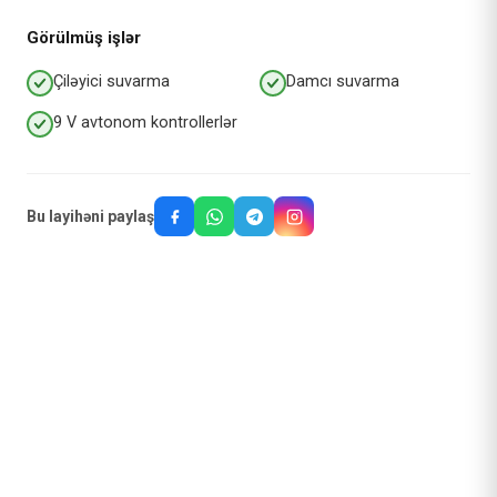
Görülmüş işlər
Çiləyici suvarma
Damcı suvarma
9 V avtonom kontrollerlər
Bu layihəni paylaş