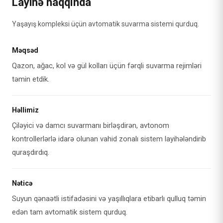
Layihə haqqında
Yaşayış kompleksi üçün avtomatik suvarma sistemi qurduq.
Məqsəd
Qazon, ağac, kol və gül kolları üçün fərqli suvarma rejimləri
təmin etdik.
Həllimiz
Çiləyici və damcı suvarmanı birləşdirən, avtonom
kontrollerlərlə idarə olunan vahid zonalı sistem layihələndirib
quraşdırdıq.
Nəticə
Suyun qənaətli istifadəsini və yaşıllıqlara etibarlı qulluq təmin
edən tam avtomatik sistem qurduq.