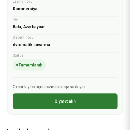
Layihə növü
Kommersiya
Yer
Bakı, Azərbaycan
Sistem növü
Avtomatik suvarma
Status
Tamamlanıb
Oxşar layihə üçün bizimlə əlaqə saxlayın
Qiymət alın