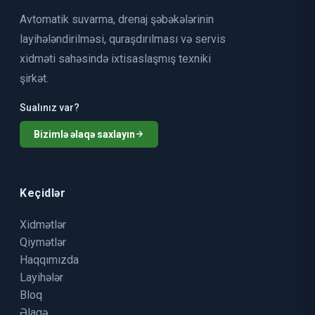
Avtomatik suvarma, drenaj şəbəkələrinin
layihələndirilməsi, quraşdırılması və servis
xidməti sahəsində ixtisaslaşmış texniki
şirkət.
Sualınız var?
Bizimlə əlaqə saxlayın
Keçidlər
Xidmətlər
Qiymətlər
Haqqımızda
Layihələr
Bloq
Əlaqə