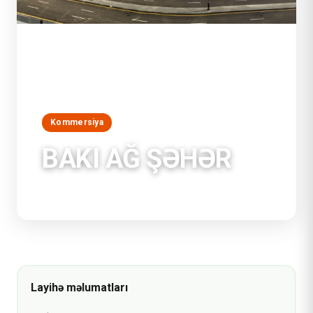
Kommersiya
BAKI AĞ ŞƏHƏR
Bakı, Azərbaycan
Layihə məlumatları